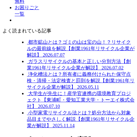
無料
お困りごと
一覧
よく読まれている記事
都市鉱山とは？ゴミの山は宝の山！？リサイク
ルの最前線を解説【創業1961年リサイクル企業が
解説】
2026.07.07
ガラスリサイクルの基本と正しい分別方法【創
業1961年リサイクル企業が解説】
2026.07.02
浄化槽法とは？所有者に義務付けられた保守点
検・清掃・法定検査と罰則を解説【創業1961年リ
サイクル企業が解説】
2026.05.11
大学生が先生に！産学官連携の環境教育プロジ
ェクト【東浦町・愛知工業大学・トーエイ株式会
社】
2026.07.10
小型家電リサイクル法とは？処分方法から対象
品目までやさしく解説【創業1961年リサイクル企
業が解説】
2025.11.14