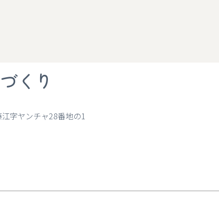
づくり
採用情報
藤江字ヤンチャ28番地の1