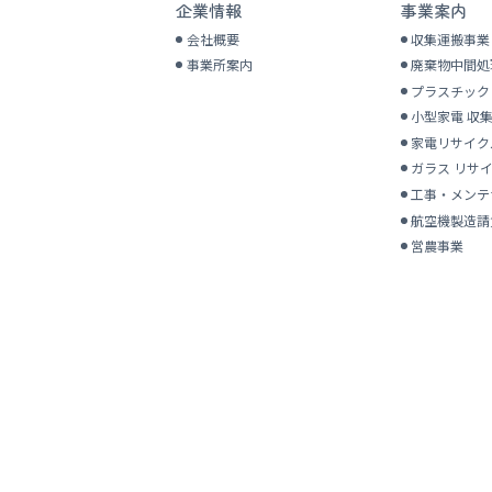
企業情報
事業案内
会社概要
収集運搬事業
事業所案内
廃棄物中間処
プラスチッ
小型家電 収
家電リサイク
ガラス リサ
工事・
メンテ
航空機製造請
営農事業