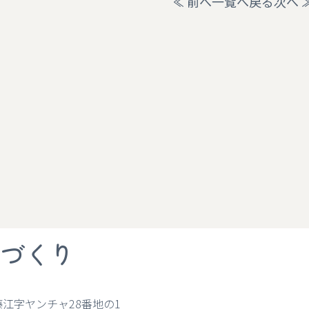
新着情報
前へ
一覧へ戻る
次へ
役立つ情報
づくり
藤江字ヤンチャ28番地の1